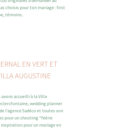
hotos originales à demander au
s choisis pour ton mariage : first
pe, témoins..
ERNAL EN VERT ET
VILLA AUGUSTINE
avons accueilli à la Villa
eclercfontaine, wedding planner
 de l’agence Sadéco et toutes son
es pour un shooting “féérie
e inspiration pour un mariage en