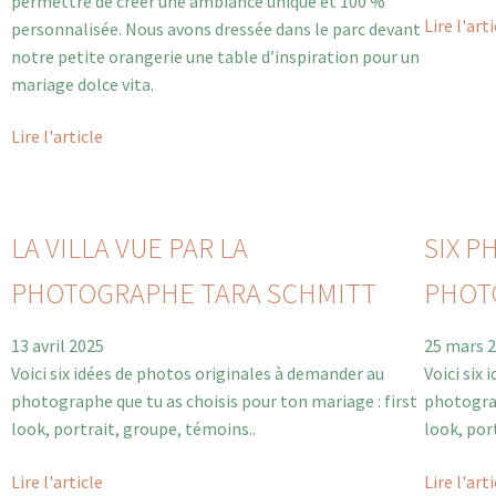
permettre de créer une ambiance unique et 100 %
Lire l'art
personnalisée. Nous avons dressée dans le parc devant
notre petite orangerie une table d’inspiration pour un
mariage dolce vita.
Lire l'article
LA VILLA VUE PAR LA
SIX P
PHOTOGRAPHE TARA SCHMITT
PHOT
13 avril 2025
25 mars 
Voici six idées de photos originales à demander au
Voici six
photographe que tu as choisis pour ton mariage : first
photograp
look, portrait, groupe, témoins..
look, por
Lire l'article
Lire l'art