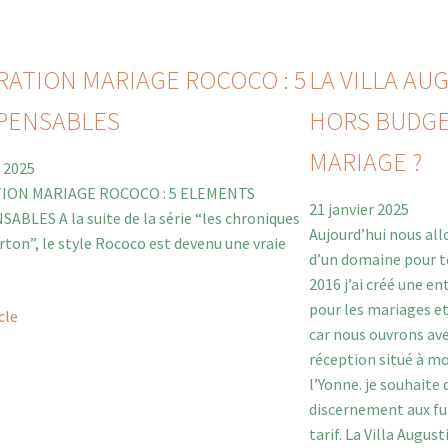
ATION MARIAGE ROCOCO : 5
LA VILLA AU
SPENSABLES
HORS BUDGE
MARIAGE ?
r 2025
ION MARIAGE ROCOCO : 5 ELEMENTS
21 janvier 2025
ABLES A la suite de la série “les chroniques
Aujourd’hui nous all
rton”, le style Rococo est devenu une vraie
d’un domaine pour to
2016 j’ai créé une en
pour les mariages et
icle
car nous ouvrons av
réception situé à mo
l’Yonne. je souhaite 
discernement aux fu
tarif. La Villa Augu