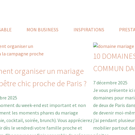
SABLE
MON BUSINESS
INSPIRATIONS
PRESTA
10 DOMAINE
COMMUN DAN
nt organiser un mariage
être chic proche de Paris ?
7 décembre 2025
Je vous présente ici
bre 2025
domaines pour maria
oment du week-end est important et non
de deux de Paris dan
ement les moments phares du mariage
de devenir moi-même
e, cocktail, soirée, brunch). Vous apprécierez
j’ai pendant plusieur
lir dès le vendredi votre famille proche et
mobilier partout dan