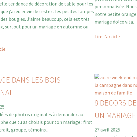
lle tendance de décoration de table pour les
personnalisée. Nous
que j’ai eu envie de tester : les petites lampes
notre petite oranger
e des bougies. J’aime beaucoup, cela est très
mariage dolce vita.
ux, surtout pour un mariage en automne ou
Lire l'article
icle
GE DANS LES BOIS
RNAL
8 DECORS D
025
UN MARIAGE
 idées de photos originales à demander au
he que tu as choisis pour ton mariage : first
trait, groupe, témoins..
27 avril 2025