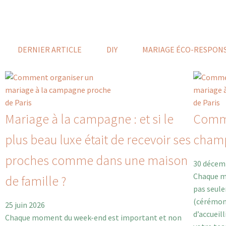
DERNIER ARTICLE
DIY
MARIAGE ÉCO-RESPON
Mariage à la campagne : et si le
Comme
plus beau luxe était de recevoir ses
champ
proches comme dans une maison
30 décem
Chaque m
de famille ?
pas seul
(cérémoni
25 juin 2026
d’accueil
Chaque moment du week-end est important et non