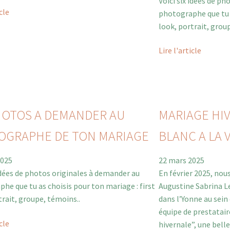
Voici six idées de p
icle
photographe que tu a
look, portrait, grou
Lire l'article
HOTOS A DEMANDER AU
MARIAGE HIV
OGRAPHE DE TON MARIAGE
BLANC A LA 
2025
22 mars 2025
 idées de photos originales à demander au
En février 2025, nous 
he que tu as choisis pour ton mariage : first
Augustine Sabrina L
trait, groupe, témoins..
dans l’Yonne au sein
équipe de prestatair
icle
hivernale”, une bell