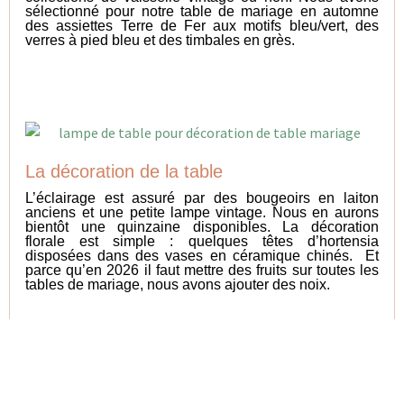
sélectionné pour notre table de mariage en automne
des assiettes Terre de Fer aux motifs bleu/vert, des
verres à pied bleu et des timbales en grès.
La décoration de la table
L’éclairage est assuré par des bougeoirs en laiton
anciens et une petite lampe vintage. Nous en aurons
bientôt une quinzaine disponibles. La décoration
florale est simple : quelques têtes d’hortensia
disposées dans des vases en céramique chinés. Et
parce qu’en 2026 il faut mettre des fruits sur toutes les
tables de mariage, nous avons ajouter des noix.
Pour avoir plus d’info sur la Villa Augustine, nouveau
domaine mariage dans l’Yonne, contactez-nous !