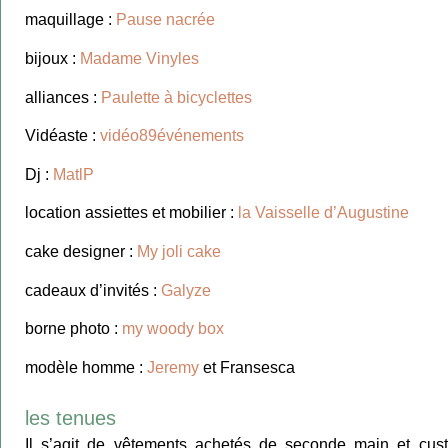
maquillage :
Pause nacrée
bijoux :
Madame Vinyles
alliances :
Paulette à bicyclettes
Vidéaste :
vidéo89événements
Dj :
MatlP
location assiettes et mobilier :
la Vaisselle d’Augustine
cake designer :
My joli cake
cadeaux d’invités :
Galyze
borne photo :
my woody box
modèle homme :
Jeremy
et Fransesca
les tenues
Il s’agit de vêtements achetés de seconde main et cus