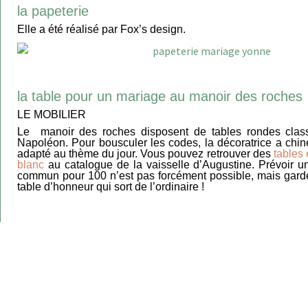
la papeterie
Elle a été réalisé par Fox’s design.
la table pour un mariage au manoir des roches
LE MOBILIER
Le manoir des roches disposent de tables rondes class
Napoléon. Pour bousculer les codes, la décoratrice a chin
adapté au thème du jour. Vous pouvez retrouver des
tables 
blanc
au catalogue de la vaisselle d’Augustine. Prévoir u
commun pour 100 n’est pas forcément possible, mais garde
table d’honneur qui sort de l’ordinaire !
LE CHEMIN DE TABLE
Léquipe a mis en place un décor de table grandiose à par
collection de Fox’s design et des
vases en opaline turquo
d’Augustine.