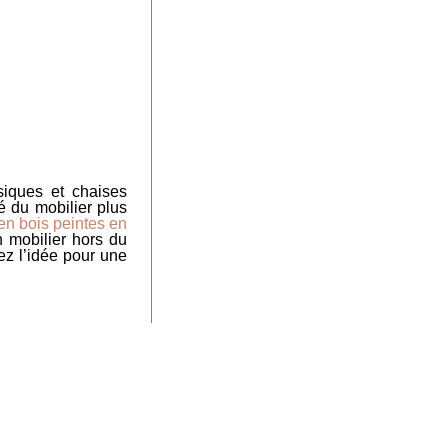
iques et chaises
é du mobilier plus
en bois peintes en
n mobilier hors du
z l’idée pour une
tir d’objets de la
ise
de la vaisselle