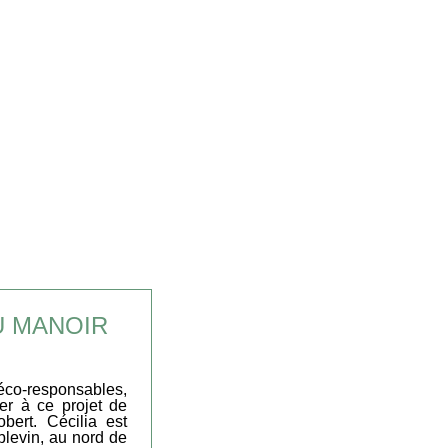
U MANOIR
co-responsables,
per à ce projet de
ert. Cécilia est
blevin, au nord de