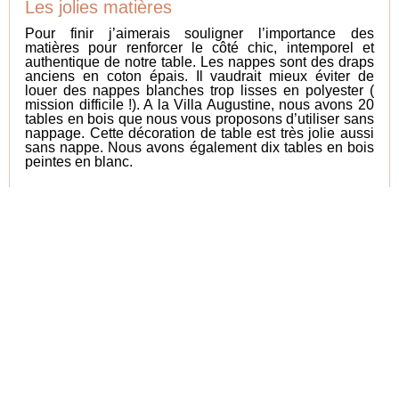
Les jolies matières
Pour finir j’aimerais souligner l’importance des
matières pour renforcer le côté chic, intemporel et
authentique de notre table. Les nappes sont des draps
anciens en coton épais. Il vaudrait mieux éviter de
louer des nappes blanches trop lisses en polyester (
mission difficile !). A la Villa Augustine, nous avons 20
tables en bois que nous vous proposons d’utiliser sans
nappage. Cette décoration de table est très jolie aussi
sans nappe. Nous avons également dix tables en bois
peintes en blanc.
Choisissez des chaises en bois pas trop
sophistiquées, nous avons deux modèles disponibles
au sein de notre domaine.