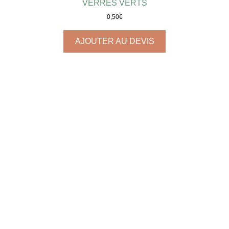
VERRES VERTS
0,50
€
AJOUTER AU DEVIS
ASSIETTES | COLLECTION ACHILLE
1,10
€
–
1,30
€
AJOUTER AU DEVIS
ASSIETTES | COLLECTION TRANSPARENCE