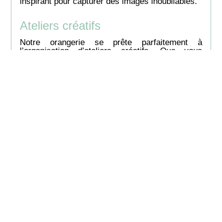
inspirant pour capturer des images inoubliables.
Ateliers créatifs
Notre orangerie se prête parfaitement à
l’organisation d’ateliers créatifs. Que vous
souhaitiez animer un atelier de peinture, de floral
design, ou tout autre activité artistique,
l’atmosphère apaisante et inspirante de
l’orangerie favorisera la créativité et l’échange.
EVJF
Pour un enterrement de vie de jeune fille, notre
orangerie est le lieu parfait. Profitez de cet
espace charmant pour organiser des activités,
des jeux, ou simplement pour partager un
moment de détente avec vos amies, entourées
de la beauté naturelle de notre domaine.