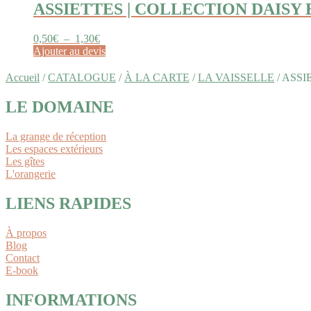
Les
produit
ASSIETTES | COLLECTION DAISY
options
peuvent
Plage
0,50
€
–
1,30
€
être
de
Ce
Ajouter au devis
choisies
prix :
produit
sur
0,50€
a
la
Accueil
/
CATALOGUE
/
À LA CARTE
/
LA VAISSELLE
/
ASSI
à
plusieurs
page
1,30€
variations.
du
LE DOMAINE
Les
produit
options
La grange de réception
peuvent
Les espaces extérieurs
être
Les gîtes
choisies
L'orangerie
sur
la
LIENS RAPIDES
page
du
produit
À propos
Blog
Contact
E-book
INFORMATIONS