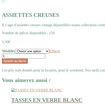
ASSIETTES CREUSES
Il s’agit d’assiettes creuses vintage dépareillées toutes collections con
Nombre de pièces disponibles : 150
1,30
€
Modèles
Effacer
quantité
de
Ajouter au devis
ASSIETTES
CREUSES
Les prix sont donnés pour la location, pour le weekend. Nos tarifs comp
Vous aimerez aussi :
TASSES EN VERRE BLANC