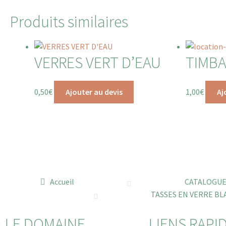
Produits similaires
VERRES VERT D’EAU
TIMBA
0,50
€
Ajouter au devis
1,00
€
Aj
Accueil
CATALOGU
TASSES EN VERRE BL
LE DOMAINE
LIENS RAPI