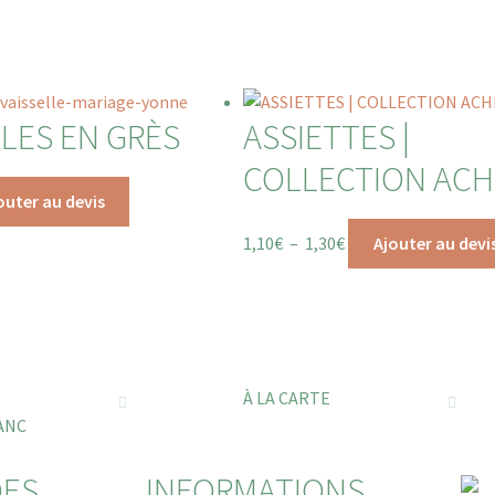
LES EN GRÈS
ASSIETTES |
COLLECTION ACH
outer au devis
1,10
€
–
1,30
€
Ajouter au devi
E
À LA CARTE
ANC
DES
INFORMATIONS