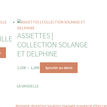
ASSIETTES |
ILLE
COLLECTION SOLANGE
ET DELPHINE
s
1,10
€
–
1,30
€
Ajouter au devis
LA VAISSELLE