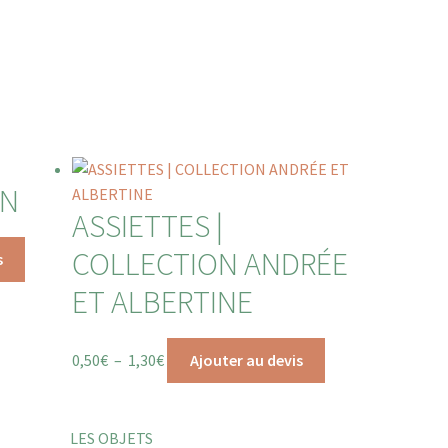
UN
ASSIETTES |
COLLECTION ANDRÉE
s
ET ALBERTINE
0,50
€
–
1,30
€
Ajouter au devis
LES OBJETS