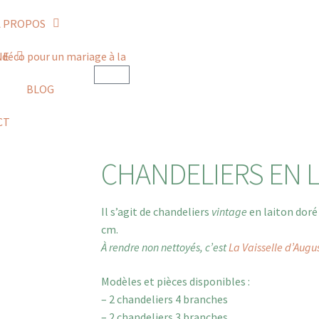
À PROPOS
NE
BLOG
CT
CHANDELIERS EN 
Il s’agit de chandeliers
vintage
en laiton doré
cm.
À rendre non nettoyés, c’est
La Vaisselle d’Augu
Modèles et pièces disponibles :
– 2 chandeliers 4 branches
– 2 chandeliers 3 branches