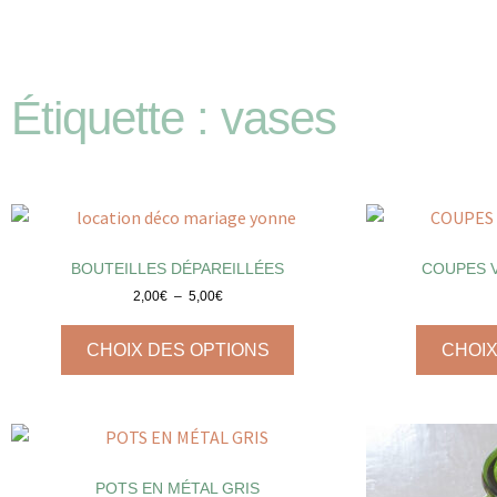
Étiquette : vases
BOUTEILLES DÉPAREILLÉES
COUPES V
2,00
€
–
5,00
€
CHOIX DES OPTIONS
CHOIX
POTS EN MÉTAL GRIS