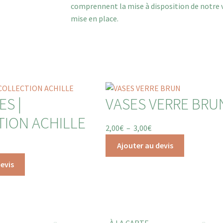
comprennent la mise à disposition de notre va
mise en place.
ES |
VASES VERRE BRU
TION ACHILLE
2,00
€
–
3,00
€
Ajouter au devis
evis
E
À LA CARTE