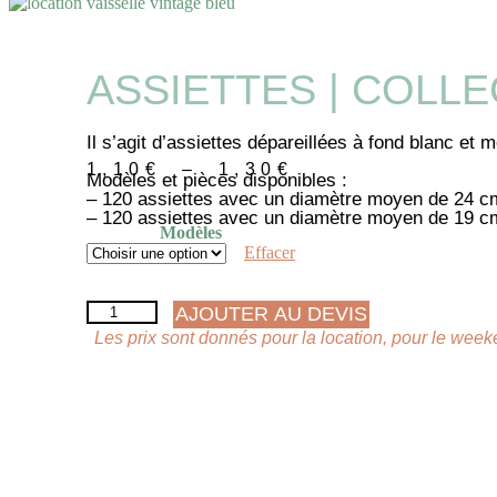
ASSIETTES | COLL
Il s’agit d’assiettes dépareillées à fond blanc et m
Plage
1,10
€
–
1,30
€
Modèles et pièces disponibles :
de
– 120 assiettes avec un diamètre moyen de 24 c
prix :
– 120 assiettes avec un diamètre moyen de 19 c
1,10€
Modèles
à
Effacer
1,30€
quantité
AJOUTER AU DEVIS
de
Les prix sont donnés pour la location, pour le weeke
ASSIETTES
|
COLLECTION
AZULEJOS