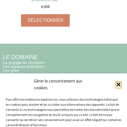
8,00
€
SÉLECTIONNER
LE DOMAINE
La grange de réception
Les espaces extérieurs
Les gîtes
L'orangerie
Gérer le consentement aux
cookies
LIENS RAPIDES
Pour offrir les meilleures expériences, nous utilisons des technologies telles que
À propos
les cookies pour stocker et/ou accéder aux informations des appareils. Le fait de
Blog
consentir à ces technologies nous permettra de traiter des données telles que le
Contact
comportement de navigation ou les ID uniques sur ce site. Le fait de ne pas
E-book
consentir ou de retirer son consentement peut avoir un effet négatif sur certaines
caractéristiques et fonctions.